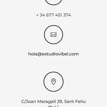
+ 34 677 451 374

hola@estudiovibel.com

C/Joan Maragall 29, Sant Feliu