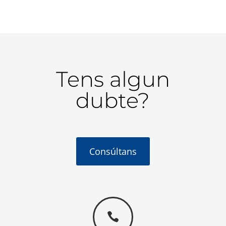
Tens algun
dubte?
Consúltans
