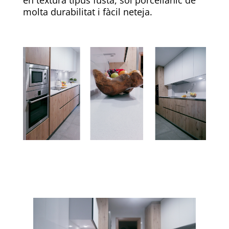
en textura tipus fusta, sòl porcellànic de
molta durabilitat i fàcil neteja.